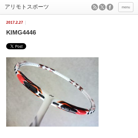
menu
2017.2.27
KIMG4446