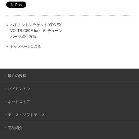
バドミントンラケット YONEX
VOLTRIC80E-tune Ｅ-チューン
パーツ取付方法
トップページに戻る
最近の投稿
バドミントン
ネットストア
テニス・ソフトテニス
商品紹介