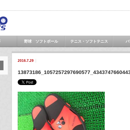
要
野球 ソフトボール
テニス・ソフトテニス
バ
2016.7.29
13873186_1057257297690577_434374766044