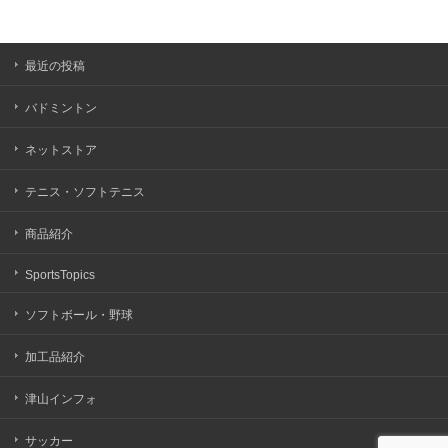
最近の投稿
バドミントン
ネットストア
テニス・ソフトテニス
商品紹介
SportsTopics
ソフトボール・野球
加工品紹介
津山インフォ
サッカー