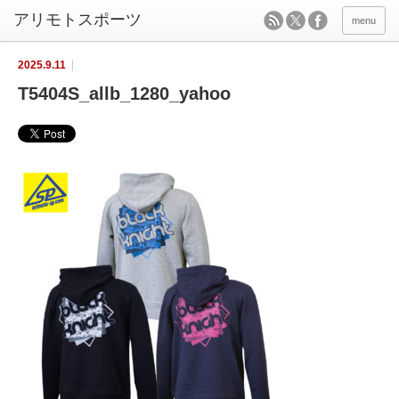
menu
2025.9.11
T5404S_allb_1280_yahoo