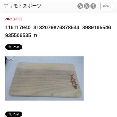
menu
2025.1.19
116117940_3132079876878544_8989165546
935506535_n