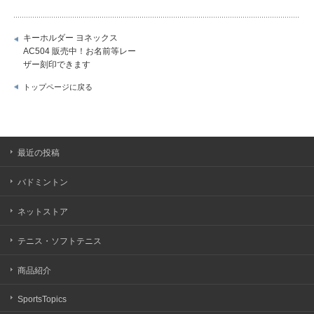
キーホルダー ヨネックス
AC504 販売中！お名前等レー
ザー刻印できます
トップページに戻る
最近の投稿
バドミントン
ネットストア
テニス・ソフトテニス
商品紹介
SportsTopics