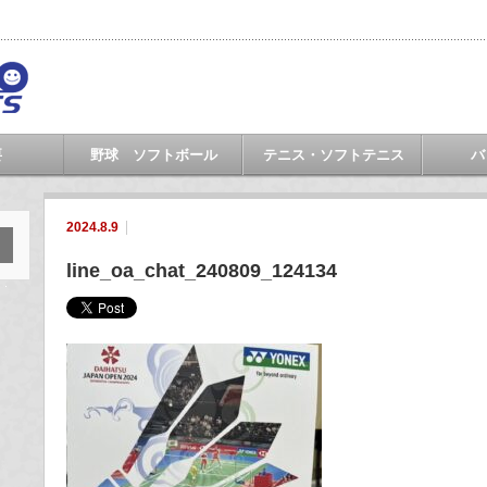
要
野球 ソフトボール
テニス・ソフトテニス
バ
2024.8.9
line_oa_chat_240809_124134