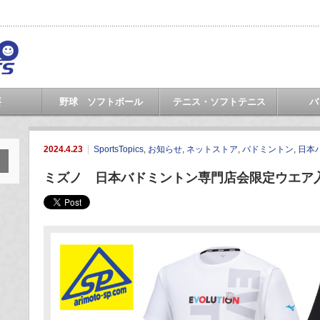
要
野球 ソフトボール
テニス・ソフトテニス
バ
2024.4.23
SportsTopics
,
お知らせ
,
ネットストア
,
バドミントン
,
日本
ミズノ 日本バドミントン専門店会限定ウエア入荷