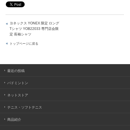
ヨネックス YONEX 限定 ロング
Tシャツ YOB22033 専門店会限
定 長袖シャツ
トップページに戻る
最近の投稿
バドミントン
ネットストア
テニス・ソフトテニス
商品紹介