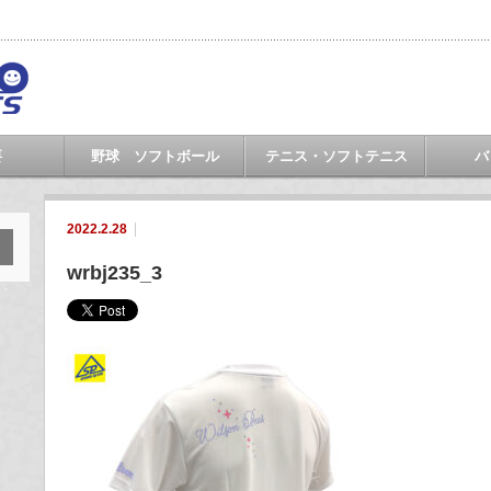
要
野球 ソフトボール
テニス・ソフトテニス
バ
2022.2.28
wrbj235_3