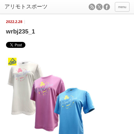
menu
2022.2.28
wrbj235_1