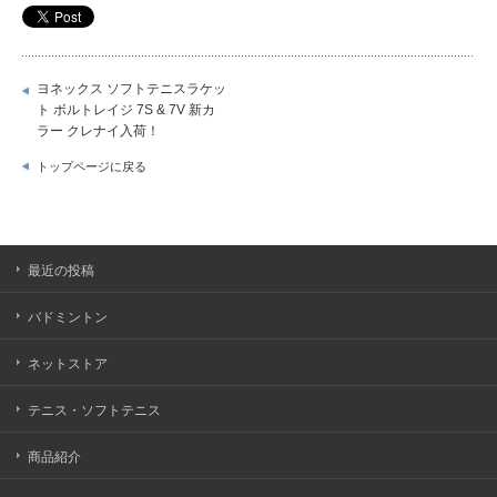
ヨネックス ソフトテニスラケッ
ト ボルトレイジ 7S & 7V 新カ
ラー クレナイ入荷！
トップページに戻る
最近の投稿
バドミントン
ネットストア
テニス・ソフトテニス
商品紹介