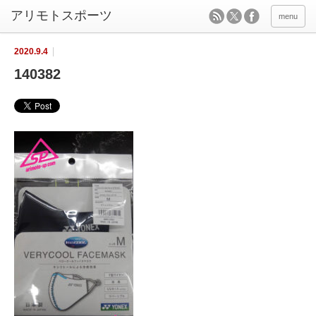
menu
2020.9.4
140382