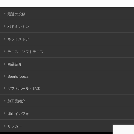
最近の投稿
バドミントン
ネットストア
テニス・ソフトテニス
商品紹介
SportsTopics
ソフトボール・野球
加工品紹介
津山インフォ
サッカー