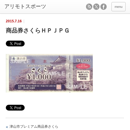
menu
2015.7.16
商品券さくらＨＰＪＰＧ
津山市プレミアム商品券さくら