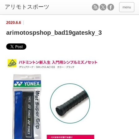
menu
2020.6.6
arimotospshop_bad19gatesky_3