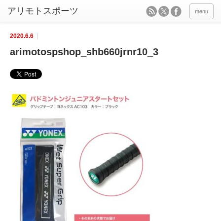
menu
2020.6.6
arimotospshop_shb660jrnr10_3