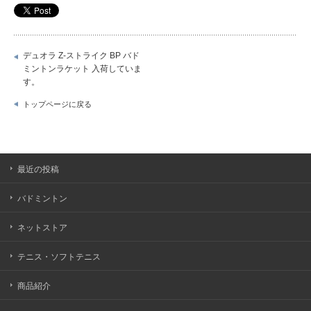
デュオラ Z-ストライク BP バド
ミントンラケット 入荷していま
す。
トップページに戻る
最近の投稿
バドミントン
ネットストア
テニス・ソフトテニス
商品紹介