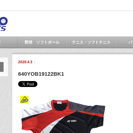
要
野球 ソフトボール
テニス・ソフトテニス
バ
2020.4.3
640YOB19122BK1