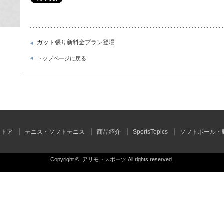
ガット張り新料金プラン登場
トップページに戻る
ストア
テニス・ソフトテニス
商品紹介
SportsTopics
ソフトボール・
Copyright ©
アリモトスポーツ
All rights reserved.