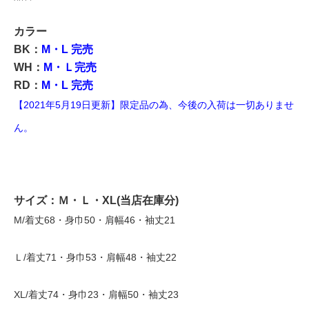
カラー
BK：
M・L 完売
WH：
M・
Ｌ完売
RD：
M・L 完売
【2021年5月19日更新】限定品の為、今後の入荷は一切ありませ
ん。
サイズ：Ｍ・Ｌ・XL(当店在庫分)
M/着丈68・身巾50・肩幅46・袖丈21
Ｌ/着丈71・身巾53・肩幅48・袖丈22
XL/着丈74・身巾23・肩幅50・袖丈23