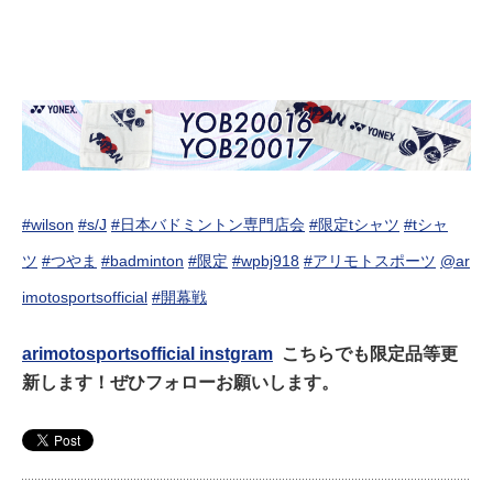
#wilson
#s/J
#日本バドミントン専門店会
#限定tシャツ
#tシャ
ツ
#つやま
#badminton
#限定
#wpbj918
#アリモトスポーツ
@ar
imotosportsofficial
#開幕戦
arimotosportsofficial instgram
こちらでも限定品等更
新します！ぜひフォローお願いします。