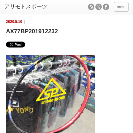
menu
2020.5.10
AX77BP201912232