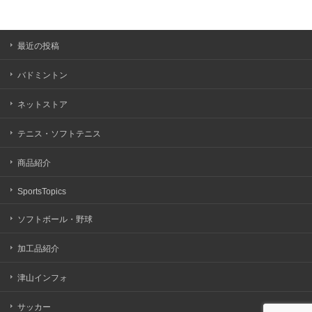
最近の投稿
バドミントン
ネットストア
テニス・ソフトテニス
商品紹介
SportsTopics
ソフトボール・野球
加工品紹介
津山インフォ
サッカー