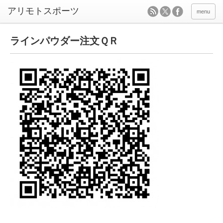
menu
ラインパウダー注文ＱＲ