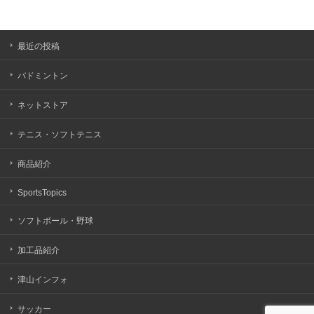
最近の投稿
バドミントン
ネットストア
テニス・ソフトテニス
商品紹介
SportsTopics
ソフトボール・野球
加工品紹介
津山インフォ
サッカー