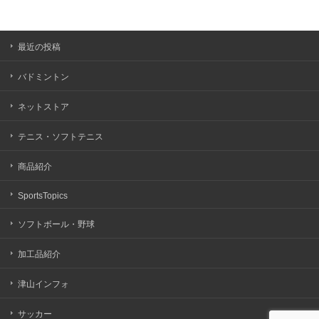
最近の投稿
バドミントン
ネットストア
テニス・ソフトテニス
商品紹介
SportsTopics
ソフトボール・野球
加工品紹介
津山インフォ
サッカー