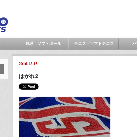
要
野球 ソフトボール
テニス・ソフトテニス
バ
2016.12.15
はがれ2