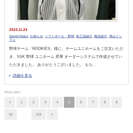
2024.11.24
SportsTopics
,
お知らせ
,
ソフトボール・野球
,
加工品紹介
,
商品紹介
,
津山イン
フォ
野球チーム「ROOKIES」様に、チームユニホームをご注文いただ
き、SSK 野球 ユニホーム 昇華 オーダーシステムで作成させてい
ただきました。 ありがとうございました。 もち…
詳細を見る
PAGE NAVI
«
1
2
3
4
5
6
7
8
9
10
…
123
»