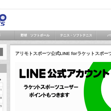
要
野球 ソフトボール
テニス・ソフトテニス
バ
アリモトスポーツ公式LINE forラケットスポー
1
8
15