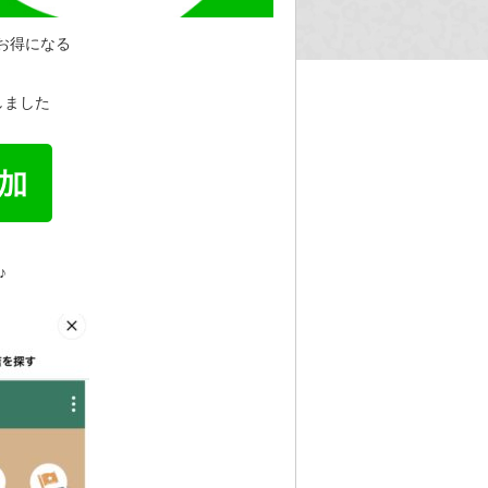
お得になる
しました
♪