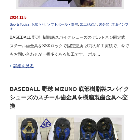
2024.11.5
SportsTopics
,
お知らせ
,
ソフトボール・野球
,
加工品紹介
,
未分類
,
津山インフ
ォ
BASEBALL 野球 樹脂底スパイクシューズの ボルトネジ固定式
スチール歯金具をSSKロックで固定交換 以前の加工実績で、今で
もお問い合わせが一番多くある加工です。 ボル…
詳細を見る
BASEBALL 野球 MIZUNO 底部樹脂製スパイク
シューズのスチール歯金具を樹脂製歯金具へ交
換