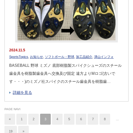
2024.11.5
SportsTopics
,
お知らせ
,
ソフトボール・野球
,
加工品紹介
,
津山インフォ
BASEBALL 野球 ミズノ 底部樹脂製スパイクシューズのスチール
歯金具を樹脂製歯金具へ交換及び固定 遠方よりMロゴ(古いで
す・・・)のミズノ社スパイクのスチール歯金具を樹脂歯…
詳細を見る
PAGE NAVI
«
1
2
3
4
5
6
7
8
…
19
»