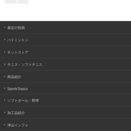
最近の投稿
バドミントン
ネットストア
テニス・ソフトテニス
商品紹介
SportsTopics
ソフトボール・野球
加工品紹介
津山インフォ