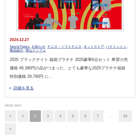
2024.12.27
SportsTopics
,
お知らせ
,
テニス・ソフトテニス
,
ネットストア
,
バドミントン
,
商品紹介
,
津山インフォ
2025 ブラックナイト 福袋プラチナ 2025豪華6点セット 希望小売
価格 49,390円の品がつまった、とても豪華な2025プラチナ福袋
特別価格 29,700円 に…
詳細を見る
PAGE NAVI
«
1
2
3
4
5
6
7
…
53
»