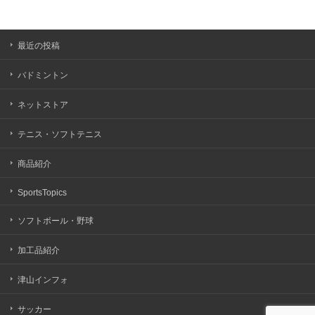
最近の投稿
バドミントン
ネットストア
テニス・ソフトテニス
商品紹介
SportsTopics
ソフトボール・野球
加工品紹介
津山インフォ
サッカー