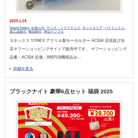
2025.1.19
SportsTopics
,
お知らせ
,
テニス・ソフトテニス
,
ネットストア
,
バドミントン
,
加工品紹介
,
商品紹介
,
津山インフォ
ヨネックス YONEX アクリル製キーホルダー AC504 店頭及び当
店ヤフーショッピングサイトで販売中です。 ヤフーショッピング
品番：AC504 定価：880円消費税込み …
詳細を見る
ブラックナイト 豪華6点セット 福袋 2025