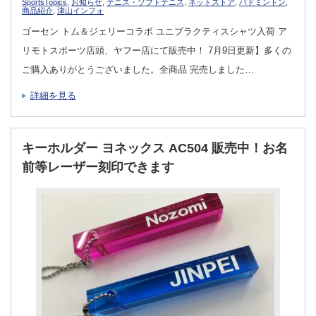
SportsTopics
,
お知らせ
,
テニス・ソフトテニス
,
ネットストア
,
バドミントン
,
商品紹介
,
津山インフォ
ゴーセン トム＆ジェリーコラボ ユニプラクティスシャツ入荷 ア
リモトスポーツ店頭、ヤフー店にて販売中！ 7月9日更新】多くの
ご購入ありがとうございました。全商品 完売しました…
詳細を見る
キーホルダー ヨネックス AC504 販売中！お名
前等レーザー刻印できます