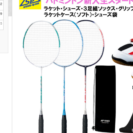
22
29
5