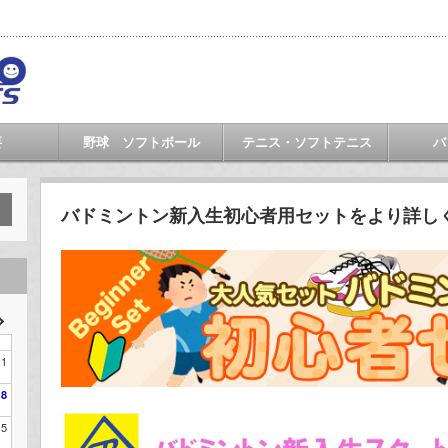
要
野球 ソフトボール
テニス・ソフトテニス
バ
バドミントン新入生初心者用セットをより詳し
1
8
15