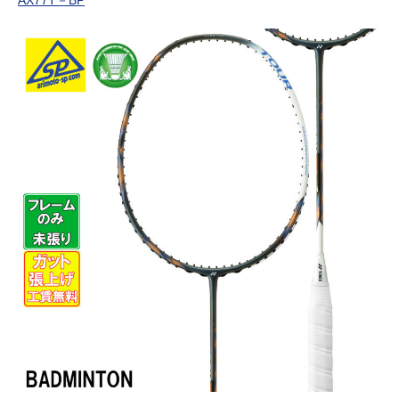
AX77T－BP