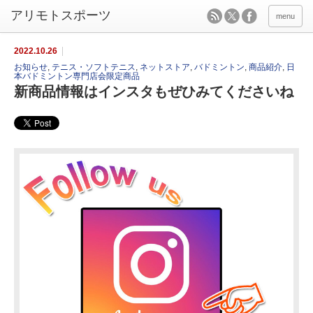
menu
2022.10.26
お知らせ
,
テニス・ソフトテニス
,
ネットストア
,
バドミントン
,
商品紹介
,
日
本バドミントン専門店会限定商品
新商品情報はインスタもぜひみてくださいね