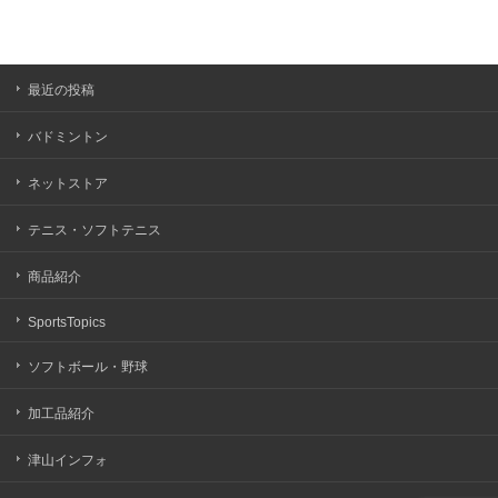
最近の投稿
バドミントン
ネットストア
テニス・ソフトテニス
商品紹介
SportsTopics
ソフトボール・野球
加工品紹介
津山インフォ