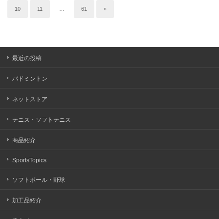
10
11
…
61
»
最近の投稿
バドミントン
ネットストア
テニス・ソフトテニス
商品紹介
SportsTopics
ソフトボール・野球
加工品紹介