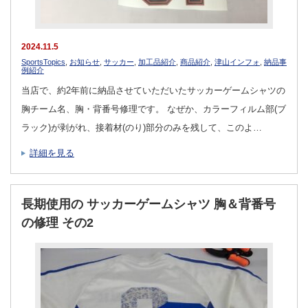
2024.11.5
SportsTopics
,
お知らせ
,
サッカー
,
加工品紹介
,
商品紹介
,
津山インフォ
,
納品事
例紹介
当店で、約2年前に納品させていただいたサッカーゲームシャツの
胸チーム名、胸・背番号修理です。 なぜか、カラーフィルム部(ブ
ラック)が剥がれ、接着材(のり)部分のみを残して、このよ…
詳細を見る
長期使用の サッカーゲームシャツ 胸＆背番号
の修理 その2