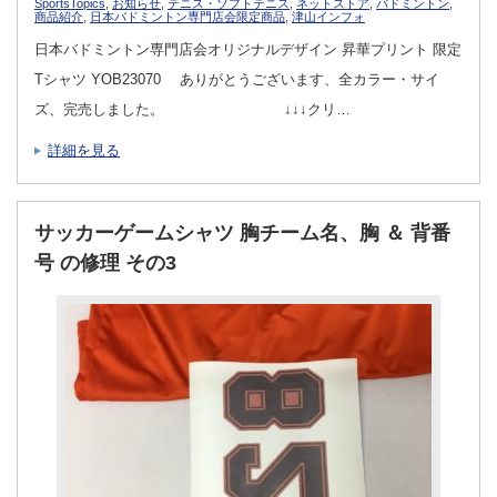
SportsTopics
,
お知らせ
,
テニス・ソフトテニス
,
ネットストア
,
バドミントン
,
商品紹介
,
日本バドミントン専門店会限定商品
,
津山インフォ
日本バドミントン専門店会オリジナルデザイン 昇華プリント 限定
Tシャツ YOB23070 ありがとうございます、全カラー・サイ
ズ、完売しました。 ↓↓↓クリ…
詳細を見る
サッカーゲームシャツ 胸チーム名、胸 ＆ 背番
号 の修理 その3