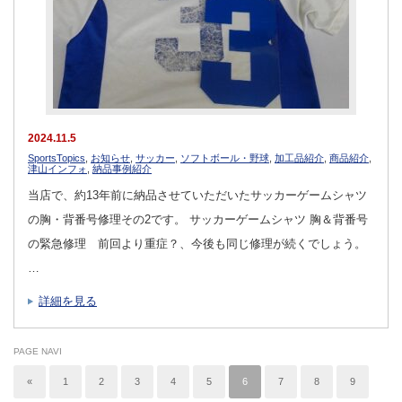
2024.11.5
SportsTopics
,
お知らせ
,
サッカー
,
ソフトボール・野球
,
加工品紹介
,
商品紹介
,
津山インフォ
,
納品事例紹介
当店で、約13年前に納品させていただいたサッカーゲームシャツ
の胸・背番号修理その2です。 サッカーゲームシャツ 胸＆背番号
の緊急修理 前回より重症？、今後も同じ修理が続くでしょう。
…
詳細を見る
PAGE NAVI
«
1
2
3
4
5
6
7
8
9