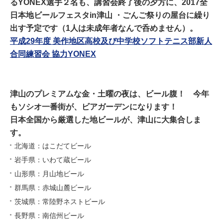
るYONEX選手２名も、講習会終了後の夕方に、2017全
日本地ビールフェスタin津山 ・ごんご祭りの屋台に繰り
出す予定です（1人は未成年者なんで呑めません）。
平成29年度 美作地区高校及び中学校ソフトテニス部新人
合同練習会 協力YONEX
津山のプレミアムな金・土曜の夜は、ビール腹！ 今年
もソシオ一番街が、ビアガーデンになります！
日本全国から厳選した地ビールが、津山に大集合しま
す。
北海道：はこだてビール
岩手県：いわて蔵ビール
山形県：月山地ビール
群馬県：赤城山麓ビール
茨城県：常陸野ネストビール
長野県：南信州ビール