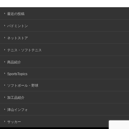
最近の投稿
バドミントン
ネットストア
テニス・ソフトテニス
商品紹介
SportsTopics
ソフトボール・野球
加工品紹介
津山インフォ
サッカー