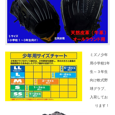
ミズノ少年
用小学校1年
生～３年生
向け軟式野
球グラブ、
入荷してお
ります！