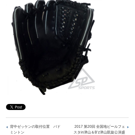
背中ゼッケンの取付位置 バド
2017 第20回 全国地ビールフェ
ミントン
スタin津山＆B’z津山凱旋公演盛