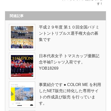
す！
関連記事
平成２９年度 第１０回全国バドミ
ントントリプルス選手権大会の募
集です
日本代表女子 トマスカップ優勝記
念半袖Tシャツ入荷です。
YOB18269
事業紹介です ● COLOR ME を利用
したNET販売に特化した専用サイ
トの作成及び販売 を行っていま
す。