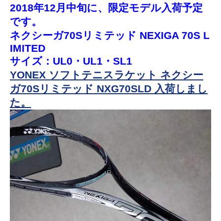
2018年12月中旬に、限定モデル入荷予定
です。
ネクシーガ70Sリミテッド NEXIGA 70S L
IMITED
サイズ：UL0・UL1・SL1
YONEX ソフトテニスラケット ネクシー
ガ70Sリミテッド NXG70SLD 入荷しまし
た。