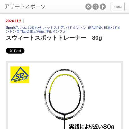
menu
2024.11.5
SportsTopics
,
お知らせ
,
ネットストア
,
バドミントン
,
商品紹介
,
日本バドミ
ントン専門店会限定商品
,
津山インフォ
スウィートスポットトレーナー 80g