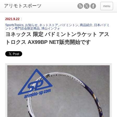
menu
2021.9.22
SportsTopics
,
お知らせ
,
ネットストア
,
バドミントン
,
商品紹介
,
日本バドミ
ントン専門店会限定商品
,
津山インフォ
ヨネックス 限定 バドミントンラケット アス
トロクス AX99BP NET販売開始です