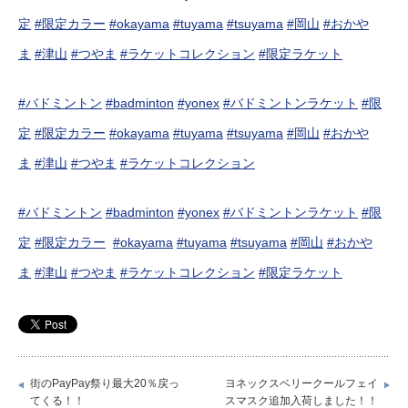
定
#限定カラー
#okayama
#tuyama
#tsuyama
#岡山
#おかや
ま
#津山
#つやま
#ラケットコレクション
#限定ラケット
#バドミントン
#badminton
#yonex
#バドミントンラケット
#限
定
#限定カラー
#okayama
#tuyama
#tsuyama
#岡山
#おかや
ま
#津山
#つやま
#ラケットコレクション
#バドミントン
#badminton
#yonex
#バドミントンラケット
#限
定
#限定カラー
#okayama
#tuyama
#tsuyama
#岡山
#おかや
ま
#津山
#つやま
#ラケットコレクション
#限定ラケット
街のPayPay祭り最大20％戻っ
ヨネックスベリークールフェイ
てくる！！
スマスク追加入荷しました！！