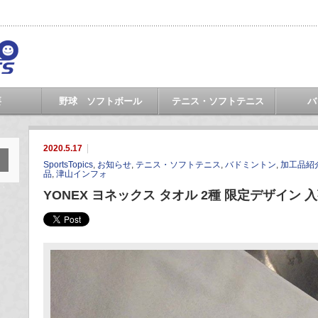
要
野球 ソフトボール
テニス・ソフトテニス
バ
2020.5.17
SportsTopics
,
お知らせ
,
テニス・ソフトテニス
,
バドミントン
,
加工品紹
品
,
津山インフォ
YONEX ヨネックス タオル 2種 限定デザイン