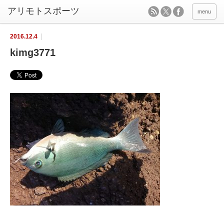
menu
2016.12.4
kimg3771