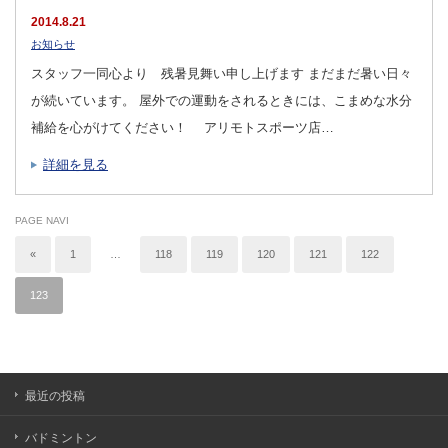
2014.8.21
お知らせ
スタッフ一同心より 残暑見舞い申し上げます まだまだ暑い日々
が続いています。 屋外での運動をされるときには、こまめな水分
補給を心がけてください！ アリモトスポーツ店…
詳細を見る
PAGE NAVI
«
1
…
118
119
120
121
122
123
最近の投稿
バドミントン