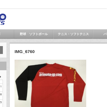
要
野球 ソフトボール
テニス・ソフトテニス
バ
IMG_6760
1
8
15