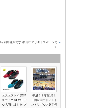
yPay 利用開始です 津山市 アリモトスポーツで
す
エスエスケイ 野球
平成２９年度 第１
スパイク NEWモデ
０回全国バドミント
ル 入荷しました プ
ントリプルス選手権