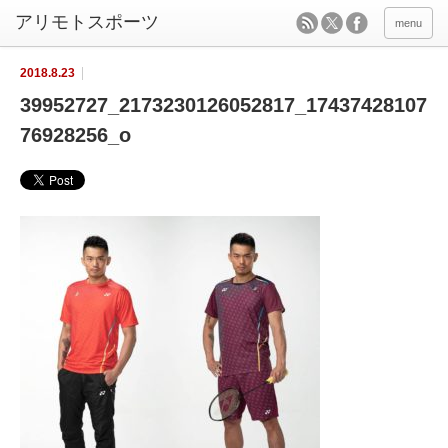
menu
2018.8.23
39952727_2173230126052817_17437428107
76928256_o