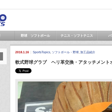
要
野球 ソフトボール
テニス・ソフトテニス
バ
2018.1.16
SportsTopics
,
ソフトボール・野球
,
加工品紹介
軟式野球グラブ ヘリ革交換・アタッチメント