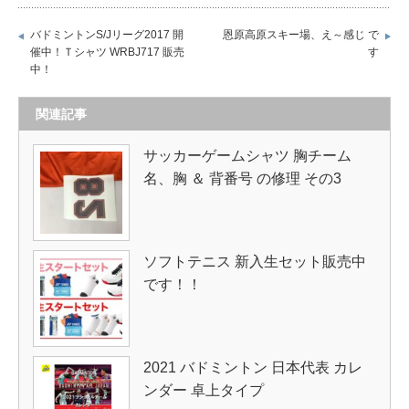
バドミントンS/Jリーグ2017 開
恩原高原スキー場、え～感じ で
催中！Ｔシャツ WRBJ717 販売
す
中！
関連記事
サッカーゲームシャツ 胸チーム
名、胸 ＆ 背番号 の修理 その3
ソフトテニス 新入生セット販売中
です！！
2021 バドミントン 日本代表 カレ
ンダー 卓上タイプ