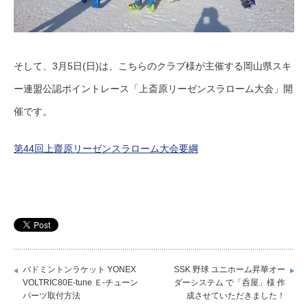
そして、3月5日(日)は、こちらのクラブ様が主催する岡山県スキ
ー連盟公認ポイントレース「上斎原リーゼンスラローム大会」開
催です。
第44回上齋原リーゼンスラローム大会要綱
バドミントンラケット YONEX
SSK 野球 ユニホーム昇華オー
VOLTRIC80E-tune Ｅ-チューン
ダーシステム で「呑屋」様 作
パーツ取付方法
成させていただきました！