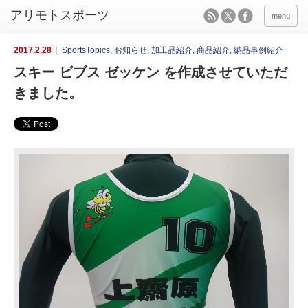
menu
2017.2.28
SportsTopics
,
お知らせ
,
加工品紹介
,
商品紹介
,
納品事例紹介
スキー ビブス ゼッケン を作成させていただ
きました。