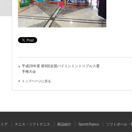
平成28年度 第9回全国バドミントントリプルス選
手権大会
トップページに戻る
ストア
テニス・ソフトテニス
商品紹介
SportsTopics
ソフトボール・