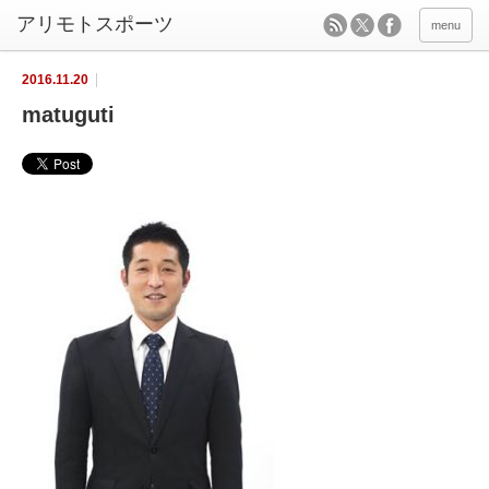
menu
2016.11.20
matuguti