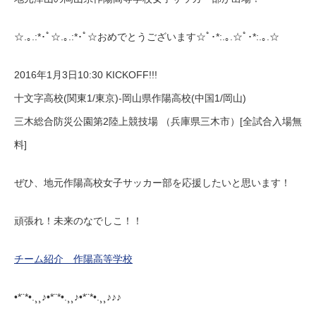
☆.｡.:*･ﾟ☆.｡.:*･ﾟ☆おめでとうございます☆ﾟ･*:.｡.☆ﾟ･*:.｡.☆
2016年1月3日10:30 KICKOFF!!!
十文字高校(関東1/東京)-岡山県作陽高校(中国1/岡山)
三木総合防災公園第2陸上競技場 （兵庫県三木市）[全試合入場無
料]
ぜひ、地元作陽高校女子サッカー部を応援したいと思います！
頑張れ！未来のなでしこ！！
チーム紹介 作陽高等学校
•*¨*•.¸¸♪•*¨*•.¸¸♪•*¨*•.¸¸♪♪♪