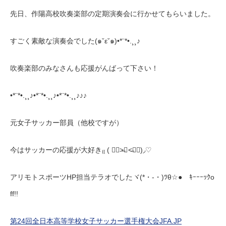
先日、作陽高校吹奏楽部の定期演奏会に行かせてもらいました。
すごく素敵な演奏会でした(๑ˇεˇ๑)•*¨*•.¸¸♪
吹奏楽部のみなさんも応援がんばって下さい！
•*¨*•.¸¸♪•*¨*•.¸¸♪•*¨*•.¸¸♪♪♪
元女子サッカー部員（他校ですが）
今はサッカーの応援が大好き₍₍ ( ๑॔˃̶◡ ˂̶๑॓)◞♡
アリモトスポーツHP担当テラオでしたヾ(*・-・)ﾂθ☆● ｷｰｰｰｯｸo
ff!!
第24回全日本高等学校女子サッカー選手権大会JFA.JP